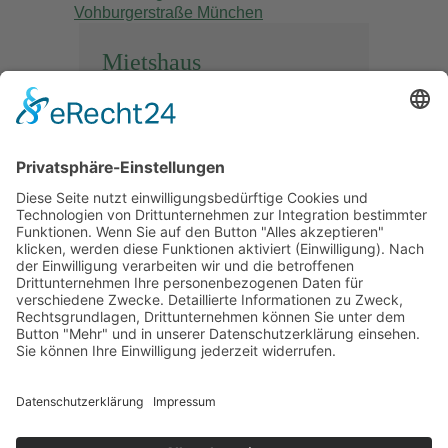
Mietshaus
Vohburgerstraße
München
Sanierung & Innenarchitektur
eines Mietshaus in der
Vohburgerstraße München
Planung, Genehmigung
Denkmalschutz, Detailplanung
und Bauleitung...
READ MORE
© 2019 | Planungsbüro Radloff . Sigmund-Riefler-Bogen 6 .