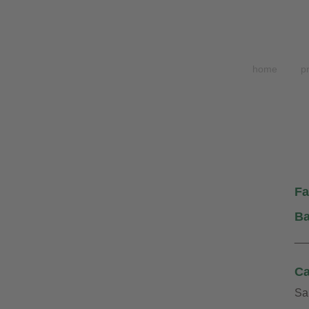
home
p
Fa
Ba
__
Ca
Sa