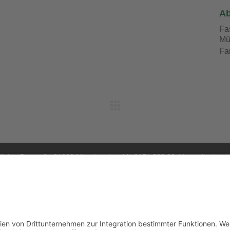
Ab
Fa
Mü
Fa
iefler-Bogen 6 . 81829 München | mobil: 0171 333 69 41 . mail: planun
Datenschutz
|